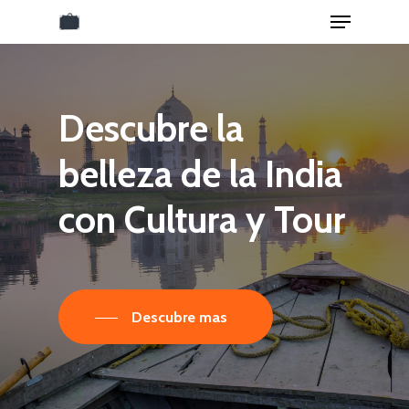
Menu
Skip
to
Close
main
Menu
content
Descubre
la
belleza
de
la
India
con
Cultura
y
Tour
Descubre mas